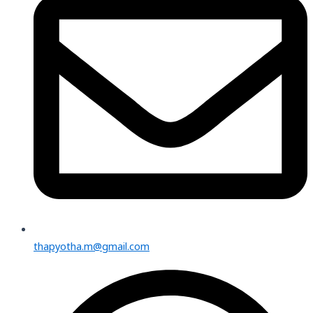
thapyotha.m@gmail.com