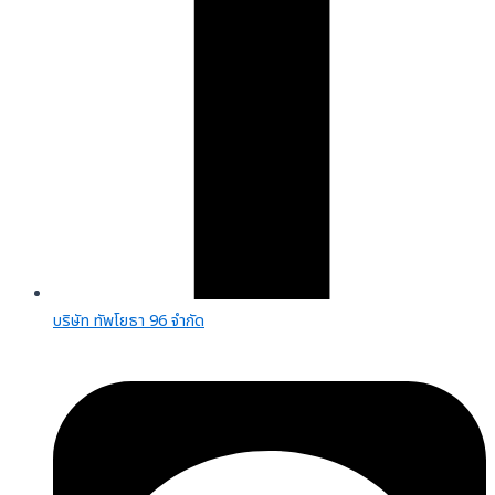
บริษัท ทัพโยธา 96 จำกัด