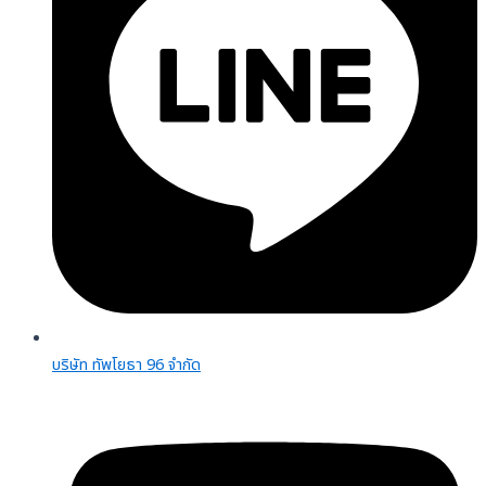
บริษัท ทัพโยธา 96 จํากัด