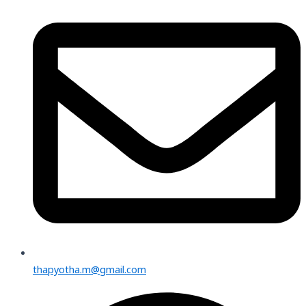
thapyotha.m@gmail.com