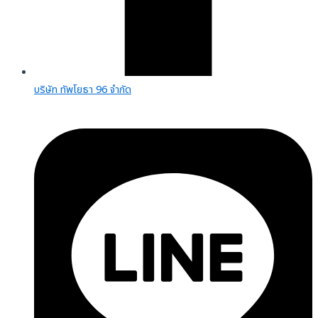
บริษัท ทัพโยธา 96 จำกัด