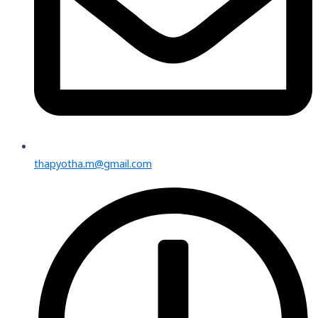
thapyotha.m@gmail.com