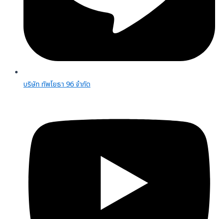
บริษัท ทัพโยธา 96 จํากัด