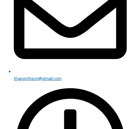
thapyotha.m@gmail.com