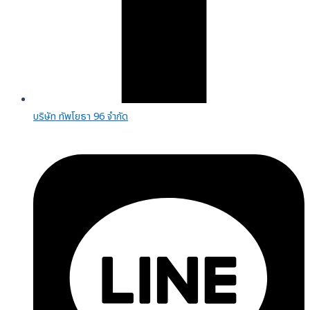
บริษัท ทัพโยธา 96 จำกัด