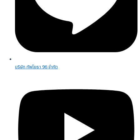
บริษัท ทัพโยธา 96 จํากัด