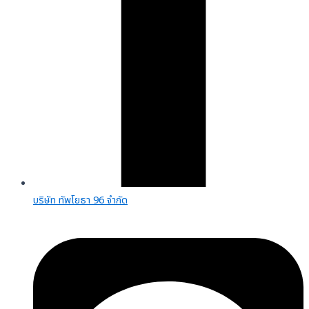
บริษัท ทัพโยธา 96 จำกัด