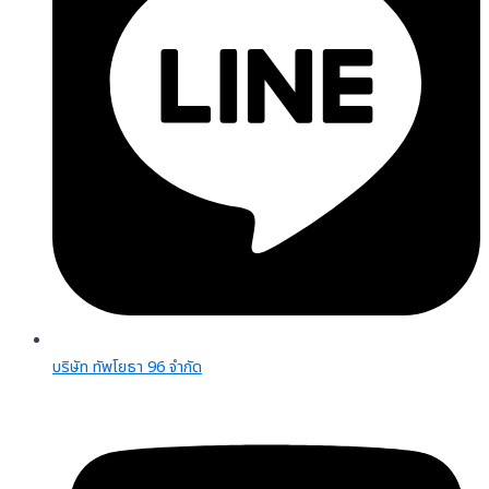
บริษัท ทัพโยธา 96 จํากัด