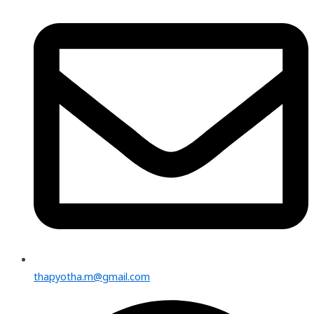
thapyotha.m@gmail.com