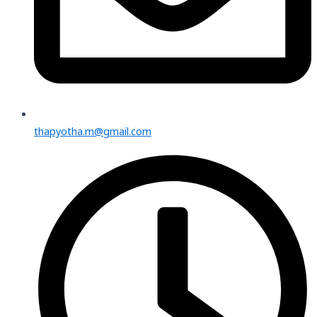
thapyotha.m@gmail.com