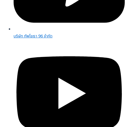
บริษัท ทัพโยธา 96 จํากัด