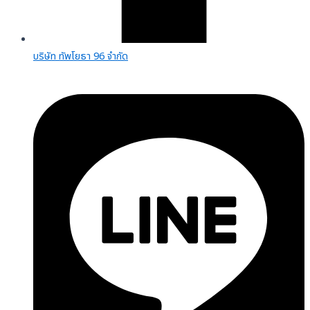
บริษัท ทัพโยธา 96 จำกัด