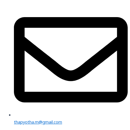
thapyotha.m@gmail.com