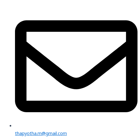
thapyotha.m@gmail.com