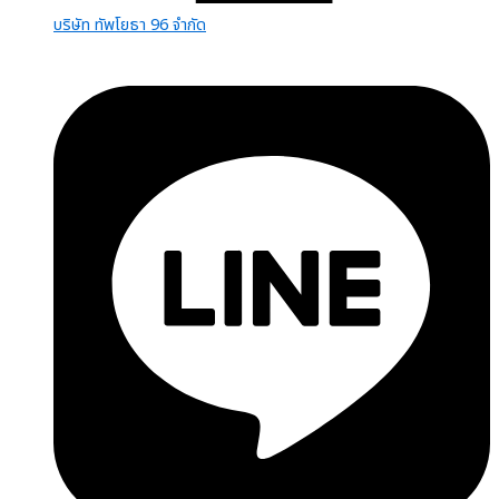
บริษัท ทัพโยธา 96 จำกัด