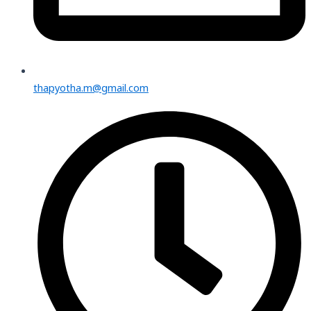
thapyotha.m@gmail.com